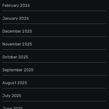
February 2026
January 2026
December 2025
November 2025
October 2025
September 2025
August 2025
July 2025
June 2025