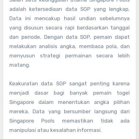
adalah ketersediaan data SGP yang lengkap.
Data ini mencakup hasil undian sebelumnya
yang disusun secara rapi berdasarkan tanggal
dan periode. Dengan data SGP, pemain dapat
melakukan analisis angka, membaca pola, dan
menyusun strategi permainan secara lebih
matang.
Keakuratan data SGP sangat penting karena
menjadi dasar bagi banyak pemain togel
Singapore dalam menentukan angka pilihan
mereka. Data yang bersumber langsung dari
Singapore Pools memastikan tidak ada
manipulasi atau kesalahan informasi.