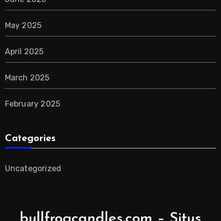
May 2025
April 2025
March 2025
February 2025
Categories
Uncategorized
bullfrogcandles.com – Situs