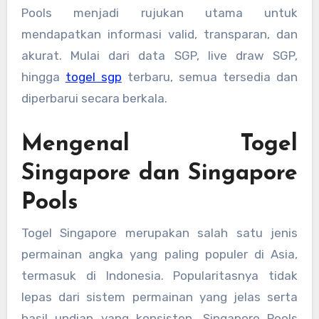
Pools menjadi rujukan utama untuk
mendapatkan informasi valid, transparan, dan
akurat. Mulai dari data SGP, live draw SGP,
hingga
togel sgp
terbaru, semua tersedia dan
diperbarui secara berkala.
Mengenal Togel
Singapore dan Singapore
Pools
Togel Singapore merupakan salah satu jenis
permainan angka yang paling populer di Asia,
termasuk di Indonesia. Popularitasnya tidak
lepas dari sistem permainan yang jelas serta
hasil undian yang konsisten. Singapore Pools