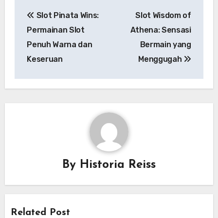
Post
Slot Pinata Wins:
Slot Wisdom of
navigation
Permainan Slot
Athena: Sensasi
Penuh Warna dan
Bermain yang
Keseruan
Menggugah
By
Historia Reiss
Related Post