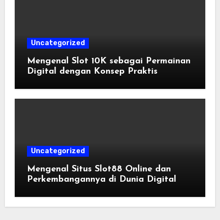
Uncategorized
Mengenal Slot 10K sebagai Permainan
Digital dengan Konsep Praktis
Uncategorized
Mengenal Situs Slot88 Online dan
Perkembangannya di Dunia Digital