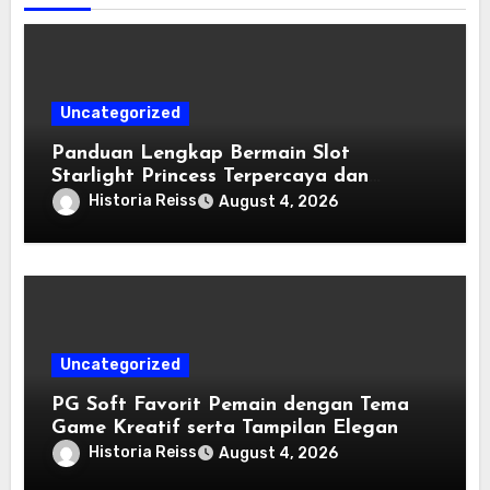
Uncategorized
Panduan Lengkap Bermain Slot
Starlight Princess Terpercaya dan
Terbaru
Historia Reiss
August 4, 2026
Uncategorized
PG Soft Favorit Pemain dengan Tema
Game Kreatif serta Tampilan Elegan
Historia Reiss
August 4, 2026