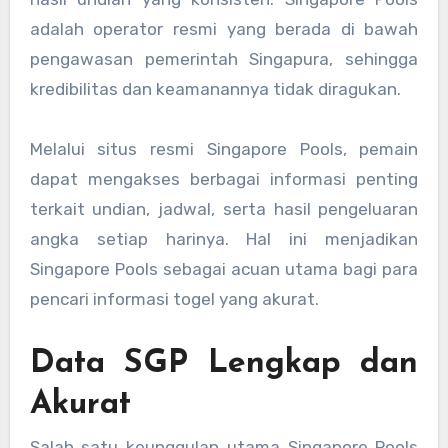
adalah operator resmi yang berada di bawah
pengawasan pemerintah Singapura, sehingga
kredibilitas dan keamanannya tidak diragukan.
Melalui situs resmi Singapore Pools, pemain
dapat mengakses berbagai informasi penting
terkait undian, jadwal, serta hasil pengeluaran
angka setiap harinya. Hal ini menjadikan
Singapore Pools sebagai acuan utama bagi para
pencari informasi togel yang akurat.
Data SGP Lengkap dan
Akurat
Salah satu keunggulan utama Singapore Pools