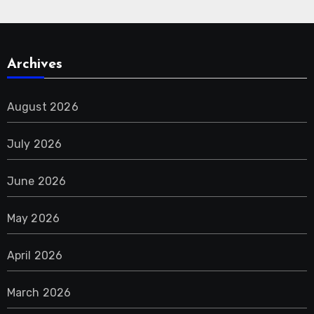
Archives
August 2026
July 2026
June 2026
May 2026
April 2026
March 2026