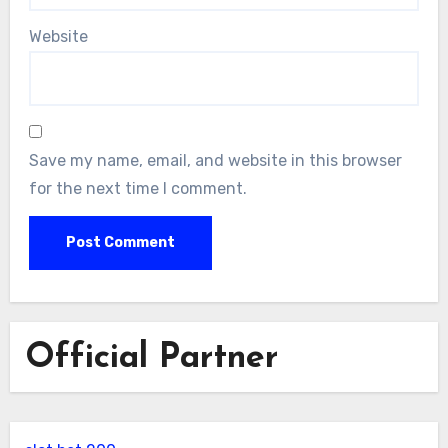
Website
Save my name, email, and website in this browser
for the next time I comment.
Official Partner