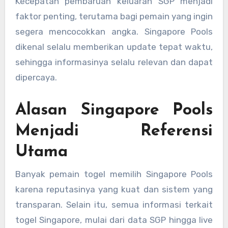
Kecepatan pembaruan keluaran SGP menjadi
faktor penting, terutama bagi pemain yang ingin
segera mencocokkan angka. Singapore Pools
dikenal selalu memberikan update tepat waktu,
sehingga informasinya selalu relevan dan dapat
dipercaya.
Alasan Singapore Pools
Menjadi Referensi
Utama
Banyak pemain togel memilih Singapore Pools
karena reputasinya yang kuat dan sistem yang
transparan. Selain itu, semua informasi terkait
togel Singapore, mulai dari data SGP hingga live