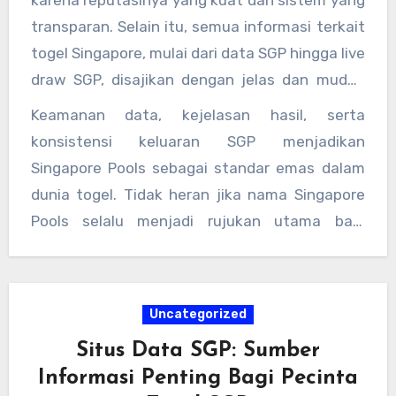
karena reputasinya yang kuat dan sistem yang
transparan. Selain itu, semua informasi terkait
togel Singapore, mulai dari data SGP hingga live
draw SGP, disajikan dengan jelas dan mudah
dipahami.
Keamanan data, kejelasan hasil, serta
konsistensi keluaran SGP menjadikan
Singapore Pools sebagai standar emas dalam
dunia togel. Tidak heran jika nama Singapore
Pools selalu menjadi rujukan utama bagi
pencinta togel Singapore yang mengutamakan
keakuratan dan kepercayaan.
Uncategorized
Situs Data SGP: Sumber
Informasi Penting Bagi Pecinta