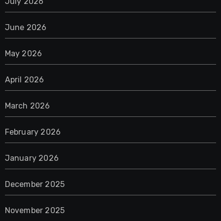
July 2026
June 2026
May 2026
April 2026
March 2026
February 2026
January 2026
December 2025
November 2025