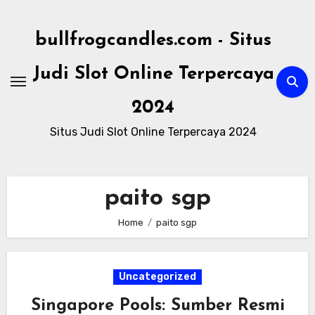
Skip
to
bullfrogcandles.com - Situs
content
Judi Slot Online Terpercaya
2024
Situs Judi Slot Online Terpercaya 2024
paito sgp
Home
paito sgp
Uncategorized
Singapore Pools: Sumber Resmi