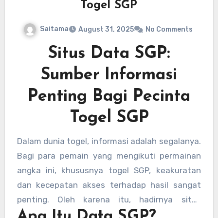
Togel SGP
Saitama
August 31, 2025
No Comments
Situs Data SGP:
Sumber Informasi
Penting Bagi Pecinta
Togel SGP
Dalam dunia togel, informasi adalah segalanya.
Bagi para pemain yang mengikuti permainan
angka ini, khususnya togel SGP, keakuratan
dan kecepatan akses terhadap hasil sangat
penting. Oleh karena itu, hadirnya situs
Apa Itu Data SGP?
https://wisconsinhairtransplant.com
data