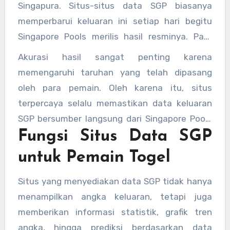
Singapura. Situs-situs data SGP biasanya
memperbarui keluaran ini setiap hari begitu
Singapore Pools merilis hasil resminya. Para
pemain dapat mengecek hasil ini secara cepat
Akurasi hasil sangat penting karena
dan akurat.
memengaruhi taruhan yang telah dipasang
oleh para pemain. Oleh karena itu, situs
terpercaya selalu memastikan data keluaran
SGP bersumber langsung dari Singapore Pools
Fungsi Situs Data SGP
dan tidak melalui pihak ketiga yang belum
tentu kredibel.
untuk Pemain Togel
Situs yang menyediakan data SGP tidak hanya
menampilkan angka keluaran, tetapi juga
memberikan informasi statistik, grafik tren
angka, hingga prediksi berdasarkan data