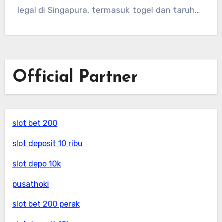
legal di Singapura, termasuk togel dan taruhan
olahraga. Sementara itu, Singapore Toto
adalah salah satu produk lotere yang
ditawarkan oleh Singapore Pools.
Official Partner
slot bet 200
slot deposit 10 ribu
slot depo 10k
pusathoki
slot bet 200 perak