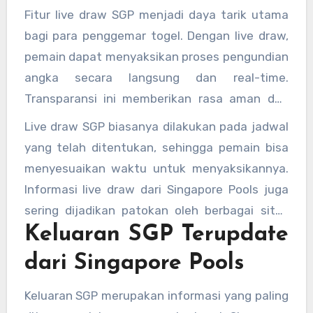
Fitur live draw SGP menjadi daya tarik utama
bagi para penggemar togel. Dengan live draw,
pemain dapat menyaksikan proses pengundian
angka secara langsung dan real-time.
Transparansi ini memberikan rasa aman dan
kepercayaan karena hasil yang ditampilkan
Live draw SGP biasanya dilakukan pada jadwal
sesuai dengan pengeluaran resmi.
yang telah ditentukan, sehingga pemain bisa
menyesuaikan waktu untuk menyaksikannya.
Informasi live draw dari Singapore Pools juga
sering dijadikan patokan oleh berbagai situs
Keluaran SGP Terupdate
togel online lainnya.
dari Singapore Pools
Keluaran SGP merupakan informasi yang paling