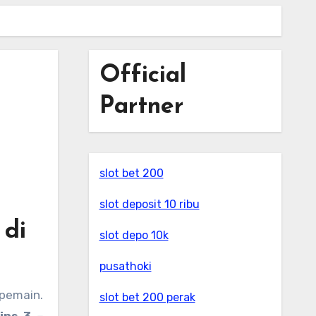
Official
Partner
slot bet 200
slot deposit 10 ribu
 di
slot depo 10k
pusathoki
slot bet 200 perak