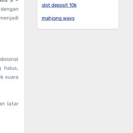
ins 3 –
slot deposit 10k
r dengan
menjadi
mahjong ways
isional
 halus,
ek suara
an latar