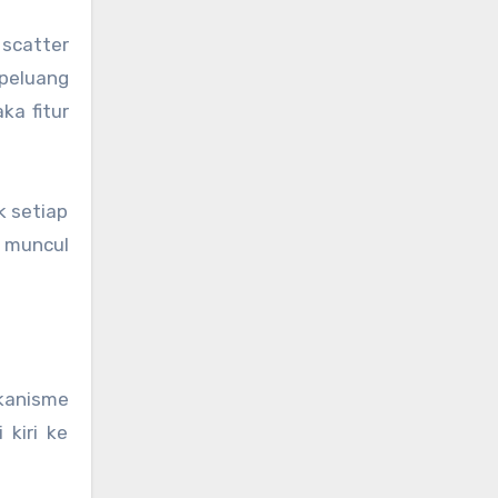
 scatter
peluang
ka fitur
k setiap
 muncul
kanisme
kiri ke