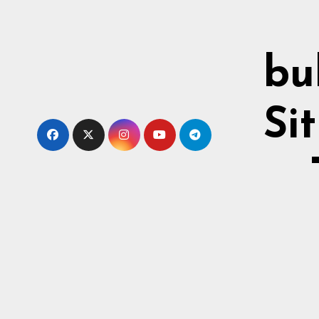
Skip
to
content
bu
Si