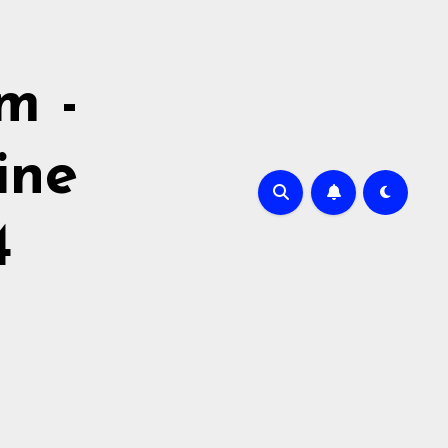
m -
ine
4