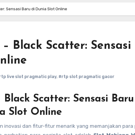
er: Sensasi Baru di Dunia Slot Online
– Black Scatter: Sensasi
nline
rtp live slot pragmatic play
,
#rtp slot pragmatic gacor
 Black Scatter: Sensasi Baru
a Slot Online