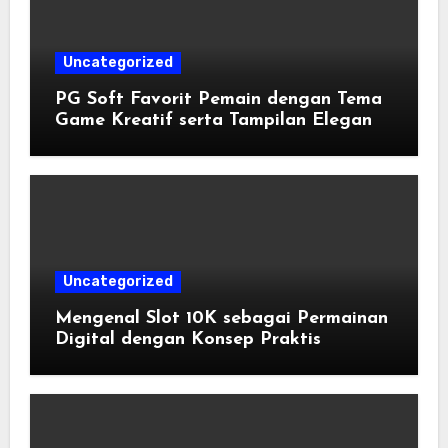
Uncategorized
PG Soft Favorit Pemain dengan Tema
Game Kreatif serta Tampilan Elegan
Uncategorized
Mengenal Slot 10K sebagai Permainan
Digital dengan Konsep Praktis