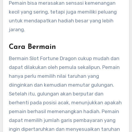
Pemain bisa merasakan sensasi kemenangan
kecil yang sering, tetapi juga memiliki peluang
untuk mendapatkan hadiah besar yang lebih
jarang.
Cara Bermain
Bermain Slot Fortune Dragon cukup mudah dan
dapat dilakukan oleh pemula sekalipun. Pemain
hanya perlu memilih nilai taruhan yang
diinginkan dan kemudian memutar gulungan.
Setelah itu, gulungan akan berputar dan
berhenti pada posisi acak, menunjukkan apakah
pemain berhasil memenangkan hadiah. Pemain
dapat memilih jumlah garis pembayaran yang
ingin dipertaruhkan dan menyesuaikan taruhan