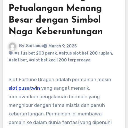
Petualangan Menang
Besar dengan Simbol
Naga Keberuntungan
By
Saitama
March 9, 2025
#situs bet 200 perak
,
#situs slot bet 200 rupiah
,
#slot bet
,
#slot bet kecil 200 terpercaya
Slot Fortune Dragon adalah permainan mesin
slot pusatwin
yang sangat menarik,
menawarkan pengalaman bermain yang
menghibur dengan tema mistis dan penuh
keberuntungan. Permainan ini membawa
pemain ke dalam dunia fantasi yang dipenuhi