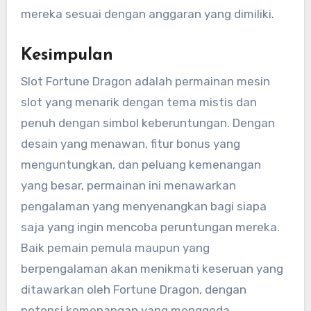
mereka sesuai dengan anggaran yang dimiliki.
Kesimpulan
Slot Fortune Dragon adalah permainan mesin
slot yang menarik dengan tema mistis dan
penuh dengan simbol keberuntungan. Dengan
desain yang menawan, fitur bonus yang
menguntungkan, dan peluang kemenangan
yang besar, permainan ini menawarkan
pengalaman yang menyenangkan bagi siapa
saja yang ingin mencoba peruntungan mereka.
Baik pemain pemula maupun yang
berpengalaman akan menikmati keseruan yang
ditawarkan oleh Fortune Dragon, dengan
potensi kemenangan yang menggoda.