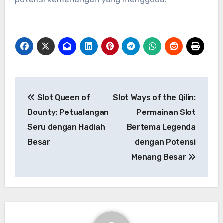
Post
Slot Queen of
Slot Ways of the Qilin:
navigation
Bounty: Petualangan
Permainan Slot
Seru dengan Hadiah
Bertema Legenda
Besar
dengan Potensi
Menang Besar