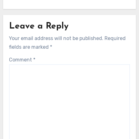
Leave a Reply
Your email address will not be published.
Required
fields are marked
*
Comment
*