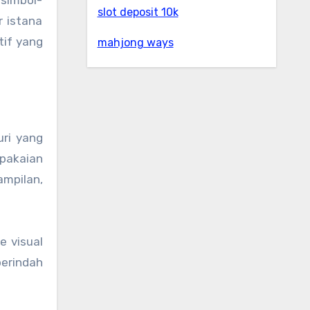
 simbol-
slot deposit 10k
r istana
tif yang
mahjong ways
uri yang
pakaian
mpilan,
e visual
erindah