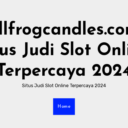
llfrogcandles.co
tus Judi Slot Onl
Terpercaya 202
Situs Judi Slot Online Terpercaya 2024
Home