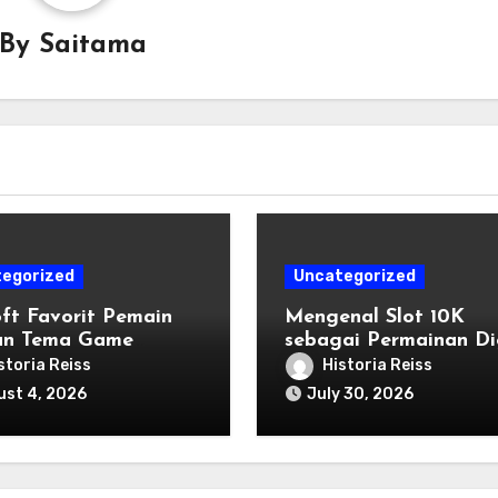
By
Saitama
egorized
Uncategorized
ft Favorit Pemain
Mengenal Slot 10K
an Tema Game
sebagai Permainan Di
if serta Tampilan
dengan Konsep Prakti
storia Reiss
Historia Reiss
n
st 4, 2026
July 30, 2026