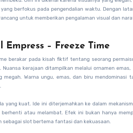
mbeku. Gim ini dikenal karena visualnya yang elegan,
k yang berfokus pada pengendalian waktu. Dengan lata
dirancang untuk memberikan pengalaman visual dan nara
l Empress – Freeze Time
me berakar pada kisah fiktif tentang seorang permais
 Nuansa kerajaan ditampilkan melalui ornamen emas, 
ng megah. Warna ungu, emas, dan biru mendominasi ta
.
 yang kuat. Ide ini diterjemahkan ke dalam mekanism
 berhenti atau melambat. Efek ini bukan hanya memp
m sebagai slot bertema fantasi dan kekuasaan.