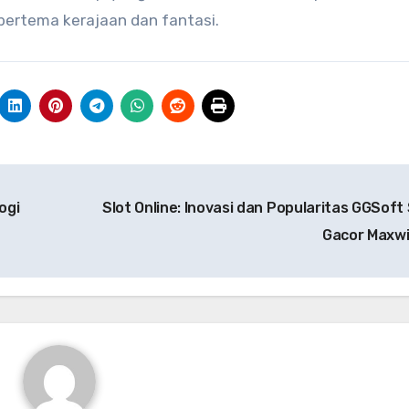
 bertema kerajaan dan fantasi.
ogi
Slot Online: Inovasi dan Popularitas GGSoft 
Gacor Maxw