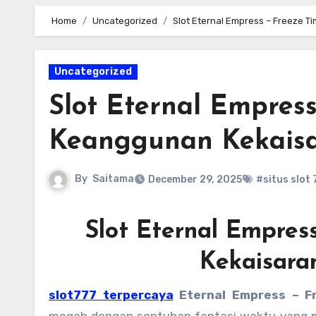
Home
Uncategorized
Slot Eternal Empress – Freeze T
Uncategorized
Slot Eternal Empress
Keanggunan Kekaisa
By
Saitama
December 29, 2025
#situs slot 
Slot Eternal Empres
Kekaisara
slot777 terpercaya
Eternal Empress – F