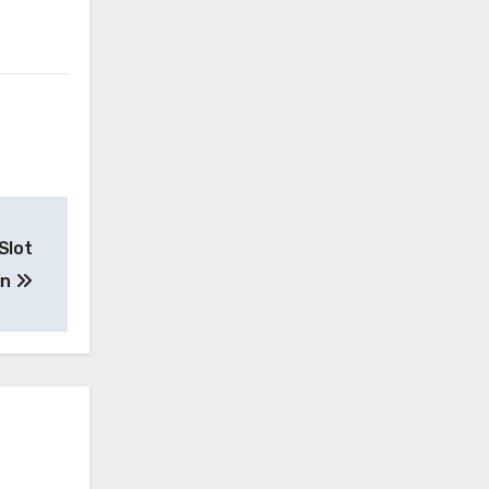
Slot
in