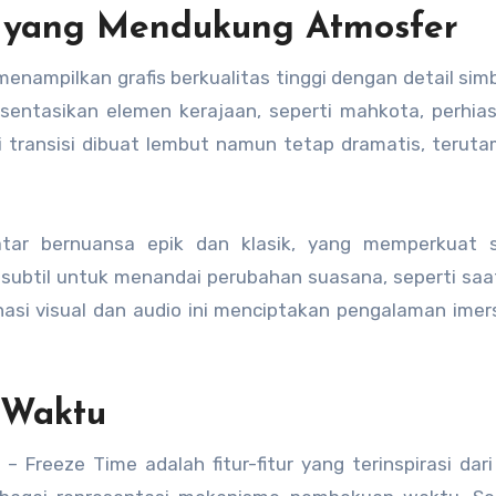
o yang Mendukung Atmosfer
 menampilkan grafis berkualitas tinggi dengan detail sim
esentasikan elemen kerajaan, seperti mahkota, perhia
asi transisi dibuat lembut namun tetap dramatis, terut
tar bernuansa epik dan klasik, yang memperkuat 
 subtil untuk menandai perubahan suasana, seperti sa
nasi visual dan audio ini menciptakan pengalaman imer
 Waktu
 Freeze Time adalah fitur-fitur yang terinspirasi dar