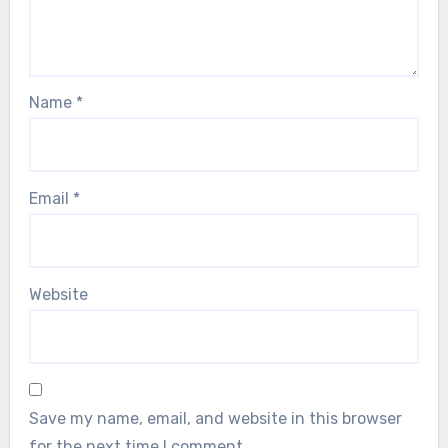
Name
*
Email
*
Website
Save my name, email, and website in this browser
for the next time I comment.