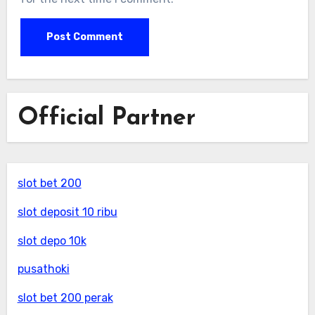
Official Partner
slot bet 200
slot deposit 10 ribu
slot depo 10k
pusathoki
slot bet 200 perak