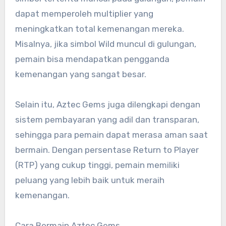
dapat memperoleh multiplier yang
meningkatkan total kemenangan mereka.
Misalnya, jika simbol Wild muncul di gulungan,
pemain bisa mendapatkan pengganda
kemenangan yang sangat besar.
Selain itu, Aztec Gems juga dilengkapi dengan
sistem pembayaran yang adil dan transparan,
sehingga para pemain dapat merasa aman saat
bermain. Dengan persentase Return to Player
(RTP) yang cukup tinggi, pemain memiliki
peluang yang lebih baik untuk meraih
kemenangan.
Cara Bermain Aztec Gems