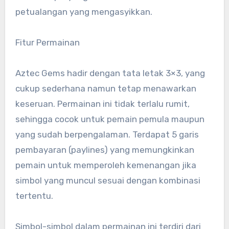
petualangan yang mengasyikkan.
Fitur Permainan
Aztec Gems hadir dengan tata letak 3×3, yang
cukup sederhana namun tetap menawarkan
keseruan. Permainan ini tidak terlalu rumit,
sehingga cocok untuk pemain pemula maupun
yang sudah berpengalaman. Terdapat 5 garis
pembayaran (paylines) yang memungkinkan
pemain untuk memperoleh kemenangan jika
simbol yang muncul sesuai dengan kombinasi
tertentu.
Simbol-simbol dalam permainan ini terdiri dari