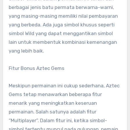
berbagai jenis batu permata berwarna-warni,
yang masing-masing memiliki nilai pembayaran
yang berbeda. Ada juga simbol khusus seperti
simbol Wild yang dapat menggantikan simbol
lain untuk membentuk kombinasi kemenangan
yang lebih baik.
Fitur Bonus Aztec Gems
Meskipun permainan ini cukup sederhana, Aztec
Gems tetap menawarkan beberapa fitur
menarik yang meningkatkan keseruan
permainan. Salah satunya adalah fitur
“Multiplayer”. Dalam fitur ini, ketika simbol-
simbol tertentu muncul pada gulungan, pemain