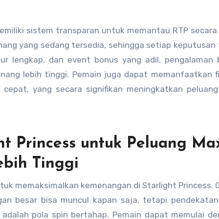
a memiliki sistem transparan untuk memantau RTP secara l
ng yang sedang tersedia, sehingga setiap keputusan 
fitur lengkap, dan event bonus yang adil, pengalaman
nang lebih tinggi. Pemain juga dapat memanfaatkan f
cepat, yang secara signifikan meningkatkan peluang
ght Princess untuk Peluang Ma
ebih Tinggi
ntuk memaksimalkan kemenangan di Starlight Princess. 
ngan besar bisa muncul kapan saja, tetapi pendekatan 
if adalah pola spin bertahap. Pemain dapat memulai d