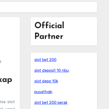
Official
Partner
slot bet 200
0
slot deposit 10 ribu
kap
slot depo 10k
pusathoki
slot bet 200 perak