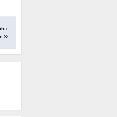
ntuk
ne