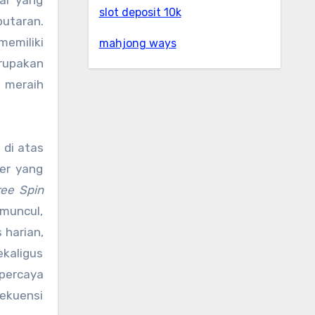
al yang
slot deposit 10k
utaran.
memiliki
mahjong ways
rupakan
 meraih
 di atas
ver yang
ee Spin
muncul,
harian,
kaligus
percaya
rekuensi