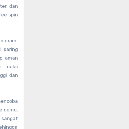
ter, dan
ree spin
emahami
i sering
ap aman
r mulai
nggi dan
mencoba
de demo,
r sangat
ehingga