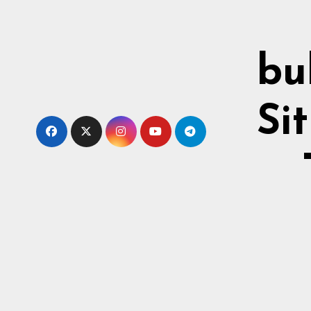
Skip
to
content
bu
Si