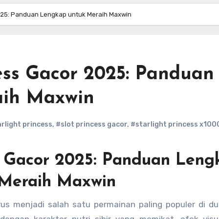
 2025: Panduan Lengkap untuk Meraih Maxwin
cess Gacor 2025: Panduan
aih Maxwin
arlight princess
,
#slot princess gacor
,
#starlight princess x100
ss Gacor 2025: Panduan Leng
 Meraih Maxwin