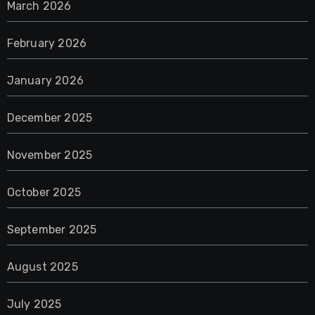
March 2026
February 2026
January 2026
December 2025
November 2025
October 2025
September 2025
August 2025
July 2025