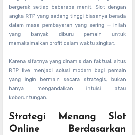
bergerak setiap beberapa menit. Slot dengan
angka RTP yang sedang tinggi biasanya berada
dalam masa pembayaran yang sering — inilah
yang banyak diburu pemain untuk
memaksimalkan profit dalam waktu singkat.
Karena sifatnya yang dinamis dan faktual, situs
RTP live menjadi solusi modern bagi pemain
yang ingin bermain secara strategis, bukan
hanya mengandalkan intuisi atau
keberuntungan.
Strategi Menang Slot
Online Berdasarkan