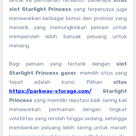
lancar ke permainan tersebut. Beberapa
situs
slot Starlight Princess
yang terpercaya juga
menawarkan berbagai bonus dan promosi yang
menarik, yang memungkinkan pemain untuk
memperoleh lebih banyak peluang untuk
menang.
Bagi pemain yang tertarik dengan
slot
Starlight Princess gacor
, memilih situs yang
tepat adalah kunci. Pilihan
situs
https://parkway-storage.com/
Starlight
Princess
yang memiliki reputasi baik sering kali
menawarkan permainan dengan tingkat
volatilitas yang rendah hingga sedang, sehingga
memberikan peluang lebih sering untuk meraih