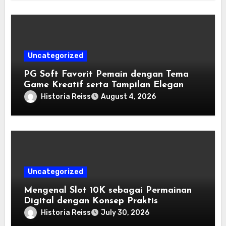
Uncategorized
PG Soft Favorit Pemain dengan Tema
Game Kreatif serta Tampilan Elegan
Historia Reiss
August 4, 2026
Uncategorized
Mengenal Slot 10K sebagai Permainan
Digital dengan Konsep Praktis
Historia Reiss
July 30, 2026