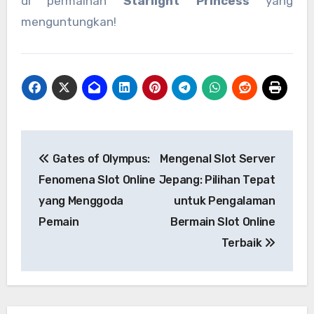
di permainan
Starlight Princess
yang
menguntungkan!
Post
Gates of Olympus:
Mengenal Slot Server
navigation
Fenomena Slot Online
Jepang: Pilihan Tepat
yang Menggoda
untuk Pengalaman
Pemain
Bermain Slot Online
Terbaik