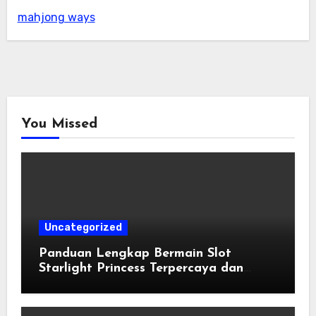
mahjong ways
You Missed
Uncategorized
Panduan Lengkap Bermain Slot
Starlight Princess Terpercaya dan
Terbaru