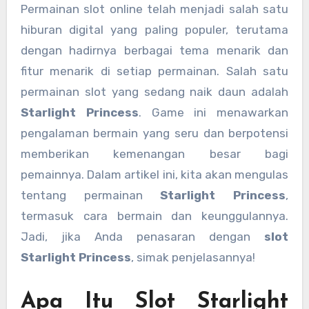
Permainan slot online telah menjadi salah satu
hiburan digital yang paling populer, terutama
dengan hadirnya berbagai tema menarik dan
fitur menarik di setiap permainan. Salah satu
permainan slot yang sedang naik daun adalah
Starlight Princess
. Game ini menawarkan
pengalaman bermain yang seru dan berpotensi
memberikan kemenangan besar bagi
pemainnya. Dalam artikel ini, kita akan mengulas
tentang permainan
Starlight Princess
,
termasuk cara bermain dan keunggulannya.
Jadi, jika Anda penasaran dengan
slot
Starlight Princess
, simak penjelasannya!
Apa Itu Slot Starlight