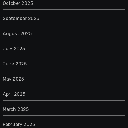
October 2025
September 2025
August 2025
July 2025
June 2025
May 2025
April 2025
March 2025
February 2025