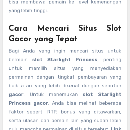
bisa membawa pemain ke level kemenangan
yang lebih tinggi.
Cara Mencari Situs Slot
Gacor yang Tepat
Bagi Anda yang ingin mencari situs untuk
bermain
slot Starlight Princess
, penting
untuk memilih situs yang menyediakan
permainan dengan tingkat pembayaran yang
baik atau yang lebih dikenal dengan sebutan
gacor
. Untuk menemukan
slot Starlight
Princess gacor
, Anda bisa melihat beberapa
faktor seperti RTP, bonus yang ditawarkan,
serta ulasan dari pemain lain yang sudah lebih
dulu mencoba permainan di situs tersebut.
Link