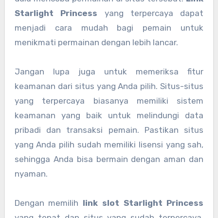
Starlight Princess
yang terpercaya dapat
menjadi cara mudah bagi pemain untuk
menikmati permainan dengan lebih lancar.
Jangan lupa juga untuk memeriksa fitur
keamanan dari situs yang Anda pilih. Situs-situs
yang terpercaya biasanya memiliki sistem
keamanan yang baik untuk melindungi data
pribadi dan transaksi pemain. Pastikan situs
yang Anda pilih sudah memiliki lisensi yang sah,
sehingga Anda bisa bermain dengan aman dan
nyaman.
Dengan memilih
link slot Starlight Princess
yang tepat dan situs yang sudah terpercaya,