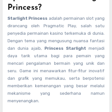
Princess?
Starlight Princess
adalah permainan slot yang
dirancang oleh Pragmatic Play, salah satu
penyedia permainan kasino terkemuka di dunia.
Dengan tema yang mengusung nuansa fantasi
dan dunia ajaib,
Princess Starlight
menjadi
daya tarik utama bagi para pemain yang
mencari pengalaman bermain yang unik dan
seru. Game ini menawarkan fitur-fitur inovatif
dan grafik yang memukau, serta berpotensi
memberikan kemenangan yang besar melalui
mekanisme yang sederhana namun
menyenangkan.