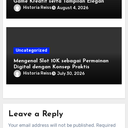
Game Kreatif serta Tampilan Elegan
Historia Reiss
August 4, 2026
Uncategorized
Mengenal Slot 10K sebagai Permainan
Digital dengan Konsep Praktis
Historia Reiss
July 30, 2026
Leave a Reply
Your email address will not be published.
Required