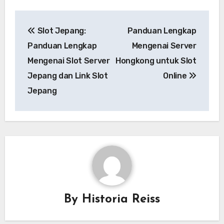
Post
Slot Jepang:
Panduan Lengkap
navigation
Panduan Lengkap
Mengenai Server
Mengenai Slot Server
Hongkong untuk Slot
Jepang dan Link Slot
Online
Jepang
By
Historia Reiss