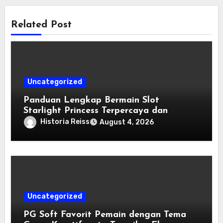
Related Post
Uncategorized
Panduan Lengkap Bermain Slot
Starlight Princess Terpercaya dan
Terbaru
Historia Reiss
August 4, 2026
Uncategorized
PG Soft Favorit Pemain dengan Tema