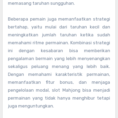
memasang taruhan sungguhan.
Beberapa pemain juga memanfaatkan strategi
bertahap, yaitu mulai dari taruhan kecil dan
meningkatkan jumlah taruhan ketika sudah
memahami ritme permainan. Kombinasi strategi
ini dengan kesabaran bisa memberikan
pengalaman bermain yang lebih menyenangkan
sekaligus peluang menang yang lebih baik.
Dengan memahami karakteristik permainan,
memanfaatkan fitur bonus, dan menjaga
pengelolaan modal, slot Mahjong bisa menjadi
permainan yang tidak hanya menghibur tetapi
juga menguntungkan.