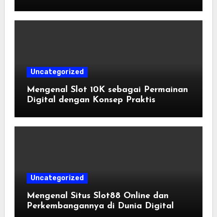
Uncategorized
Mengenal Slot 10K sebagai Permainan
Digital dengan Konsep Praktis
Uncategorized
Mengenal Situs Slot88 Online dan
Perkembangannya di Dunia Digital