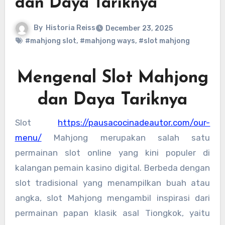
dan Daya Tariknya
By
Historia Reiss
December 23, 2025
#mahjong slot
,
#mahjong ways
,
#slot mahjong
Mengenal Slot Mahjong
dan Daya Tariknya
Slot
https://pausacocinadeautor.com/our-
menu/
Mahjong merupakan salah satu
permainan slot online yang kini populer di
kalangan pemain kasino digital. Berbeda dengan
slot tradisional yang menampilkan buah atau
angka, slot Mahjong mengambil inspirasi dari
permainan papan klasik asal Tiongkok, yaitu