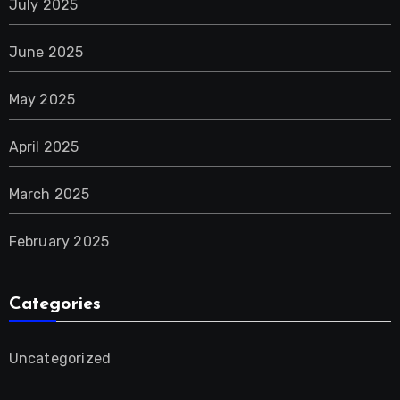
July 2025
June 2025
May 2025
April 2025
March 2025
February 2025
Categories
Uncategorized