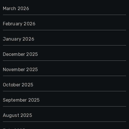
March 2026
February 2026
January 2026
December 2025
November 2025
October 2025
September 2025
August 2025