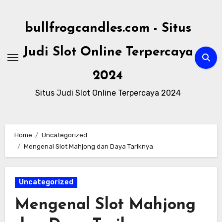
Skip
to
bullfrogcandles.com - Situs
content
Judi Slot Online Terpercaya
2024
Situs Judi Slot Online Terpercaya 2024
Home
Uncategorized
Mengenal Slot Mahjong dan Daya Tariknya
Uncategorized
Mengenal Slot Mahjong