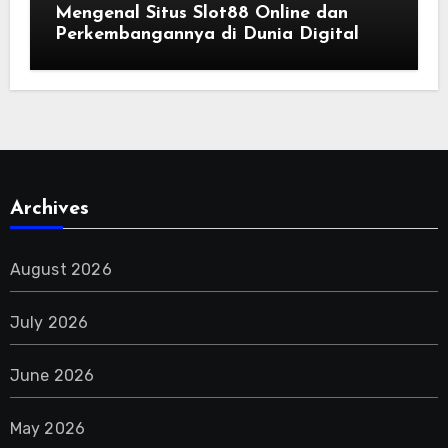
Mengenal Situs Slot88 Online dan
Perkembangannya di Dunia Digital
Archives
August 2026
July 2026
June 2026
May 2026