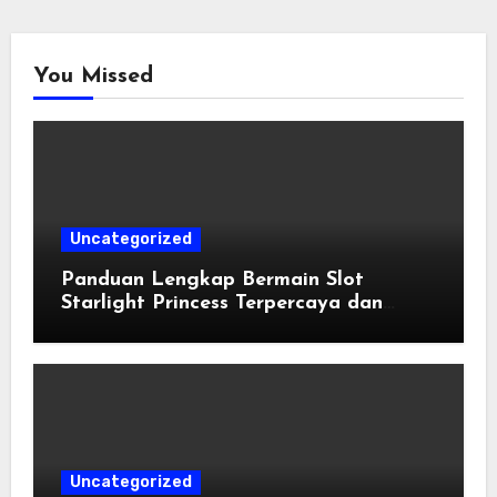
You Missed
Uncategorized
Panduan Lengkap Bermain Slot
Starlight Princess Terpercaya dan
Terbaru
Uncategorized