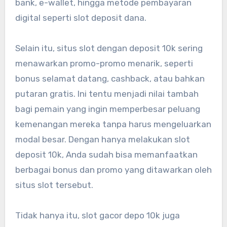
bank, e-wallet, hingga metode pembayaran
digital seperti slot deposit dana.
Selain itu, situs slot dengan deposit 10k sering
menawarkan promo-promo menarik, seperti
bonus selamat datang, cashback, atau bahkan
putaran gratis. Ini tentu menjadi nilai tambah
bagi pemain yang ingin memperbesar peluang
kemenangan mereka tanpa harus mengeluarkan
modal besar. Dengan hanya melakukan slot
deposit 10k, Anda sudah bisa memanfaatkan
berbagai bonus dan promo yang ditawarkan oleh
situs slot tersebut.
Tidak hanya itu, slot gacor depo 10k juga