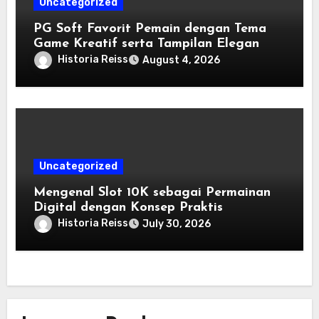
Uncategorized
PG Soft Favorit Pemain dengan Tema
Game Kreatif serta Tampilan Elegan
Historia Reiss
August 4, 2026
Uncategorized
Mengenal Slot 10K sebagai Permainan
Digital dengan Konsep Praktis
Historia Reiss
July 30, 2026