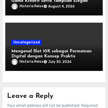
Game Kreatif serta Tampilan Elegan
Historia Reiss
August 4, 2026
Uncategorized
Mengenal Slot 10K sebagai Permainan
Digital dengan Konsep Praktis
Historia Reiss
July 30, 2026
Leave a Reply
Your email address will not be published.
Required