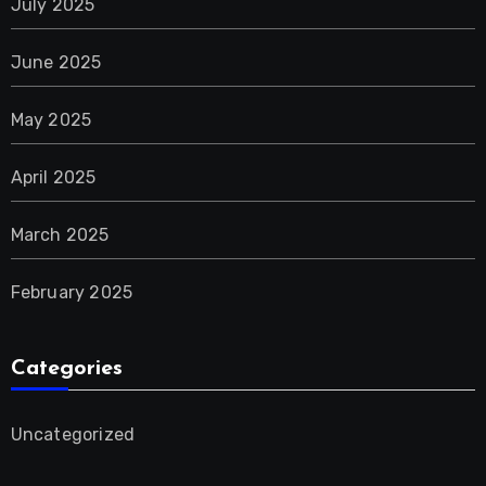
July 2025
June 2025
May 2025
April 2025
March 2025
February 2025
Categories
Uncategorized