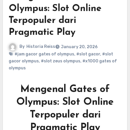
Olympus: Slot Online
Terpopuler dari
Pragmatic Play
By
Historia Reiss
January 20, 2026
#jam gacor gates of olympus
,
#slot gacor
,
#slot
gacor olympus
,
#slot zeus olympus
,
#x1000 gates of
olympus
Mengenal Gates of
Olympus: Slot Online
Terpopuler dari
Pragmatic Play