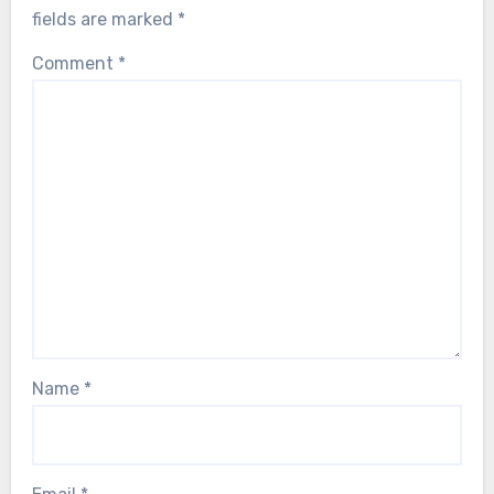
fields are marked
*
Comment
*
Name
*