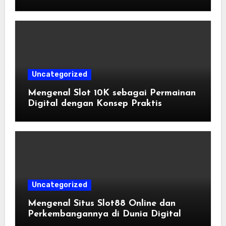
Uncategorized
Mengenal Slot 10K sebagai Permainan
Digital dengan Konsep Praktis
Uncategorized
Mengenal Situs Slot88 Online dan
Perkembangannya di Dunia Digital