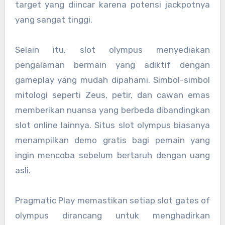
target yang diincar karena potensi jackpotnya
yang sangat tinggi.
Selain itu, slot olympus menyediakan
pengalaman bermain yang adiktif dengan
gameplay yang mudah dipahami. Simbol-simbol
mitologi seperti Zeus, petir, dan cawan emas
memberikan nuansa yang berbeda dibandingkan
slot online lainnya. Situs slot olympus biasanya
menampilkan demo gratis bagi pemain yang
ingin mencoba sebelum bertaruh dengan uang
asli.
Pragmatic Play memastikan setiap slot gates of
olympus dirancang untuk menghadirkan