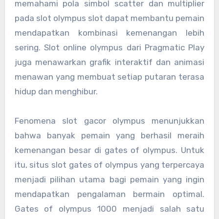
memahami pola simbol scatter dan multiplier
pada slot olympus slot dapat membantu pemain
mendapatkan kombinasi kemenangan lebih
sering. Slot online olympus dari Pragmatic Play
juga menawarkan grafik interaktif dan animasi
menawan yang membuat setiap putaran terasa
hidup dan menghibur.
Fenomena slot gacor olympus menunjukkan
bahwa banyak pemain yang berhasil meraih
kemenangan besar di gates of olympus. Untuk
itu, situs slot gates of olympus yang terpercaya
menjadi pilihan utama bagi pemain yang ingin
mendapatkan pengalaman bermain optimal.
Gates of olympus 1000 menjadi salah satu