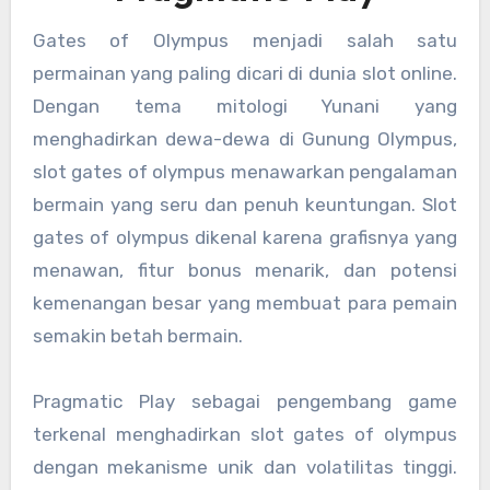
Gates of Olympus menjadi salah satu
permainan yang paling dicari di dunia slot online.
Dengan tema mitologi Yunani yang
menghadirkan dewa-dewa di Gunung Olympus,
slot gates of olympus menawarkan pengalaman
bermain yang seru dan penuh keuntungan. Slot
gates of olympus dikenal karena grafisnya yang
menawan, fitur bonus menarik, dan potensi
kemenangan besar yang membuat para pemain
semakin betah bermain.
Pragmatic Play sebagai pengembang game
terkenal menghadirkan slot gates of olympus
dengan mekanisme unik dan volatilitas tinggi.