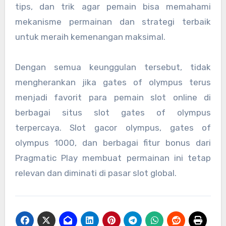
tips, dan trik agar pemain bisa memahami
mekanisme permainan dan strategi terbaik
untuk meraih kemenangan maksimal.
Dengan semua keunggulan tersebut, tidak
mengherankan jika gates of olympus terus
menjadi favorit para pemain slot online di
berbagai situs slot gates of olympus
terpercaya. Slot gacor olympus, gates of
olympus 1000, dan berbagai fitur bonus dari
Pragmatic Play membuat permainan ini tetap
relevan dan diminati di pasar slot global.