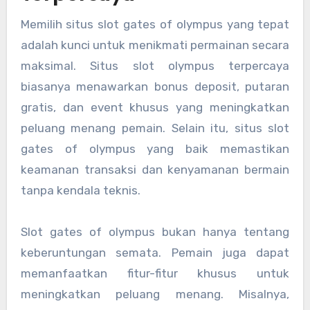
Memilih situs slot gates of olympus yang tepat
adalah kunci untuk menikmati permainan secara
maksimal. Situs slot olympus terpercaya
biasanya menawarkan bonus deposit, putaran
gratis, dan event khusus yang meningkatkan
peluang menang pemain. Selain itu, situs slot
gates of olympus yang baik memastikan
keamanan transaksi dan kenyamanan bermain
tanpa kendala teknis.
Slot gates of olympus bukan hanya tentang
keberuntungan semata. Pemain juga dapat
memanfaatkan fitur-fitur khusus untuk
meningkatkan peluang menang. Misalnya,