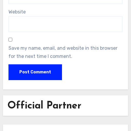
Website
Save my name, email, and website in this browser
for the next time I comment.
Official Partner