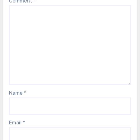
Comment
*
Name
*
Email
*