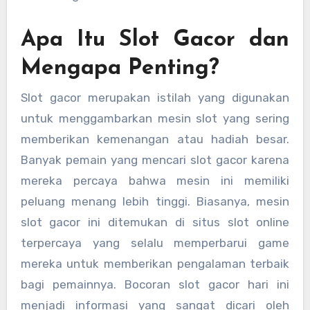
Apa Itu Slot Gacor dan
Mengapa Penting?
Slot gacor merupakan istilah yang digunakan
untuk menggambarkan mesin slot yang sering
memberikan kemenangan atau hadiah besar.
Banyak pemain yang mencari slot gacor karena
mereka percaya bahwa mesin ini memiliki
peluang menang lebih tinggi. Biasanya, mesin
slot gacor ini ditemukan di situs slot online
terpercaya yang selalu memperbarui game
mereka untuk memberikan pengalaman terbaik
bagi pemainnya. Bocoran slot gacor hari ini
menjadi informasi yang sangat dicari oleh