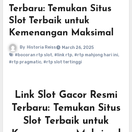
Terbaru: Temukan Situs
Slot Terbaik untuk
Kemenangan Maksimal
By
Historia Reiss
March 26, 2025
#bocoran rtp slot
,
#link rtp
,
#rtp mahjong hari ini
,
#rtp pragmatic
,
#rtp slot tertinggi
Link Slot Gacor Resmi
Terbaru: Temukan Situs
Slot Terbaik untuk