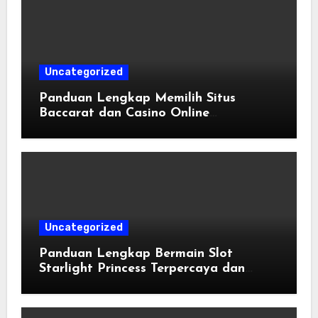
Uncategorized
Panduan Lengkap Memilih Situs
Baccarat dan Casino Online
Terpercaya
Uncategorized
Panduan Lengkap Bermain Slot
Starlight Princess Terpercaya dan
Terbaru