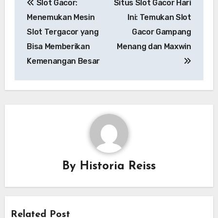
Slot Gacor:
Situs Slot Gacor Hari
navigation
Menemukan Mesin
Ini: Temukan Slot
Slot Tergacor yang
Gacor Gampang
Bisa Memberikan
Menang dan Maxwin
Kemenangan Besar
By
Historia Reiss
Related Post