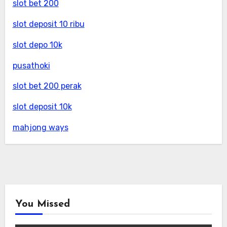
slot bet 200
slot deposit 10 ribu
slot depo 10k
pusathoki
slot bet 200 perak
slot deposit 10k
mahjong ways
You Missed