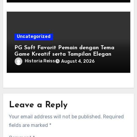
Uncategorized
PG Soft Favorit Pemain dengan Tema
Game Kreatif serta Tampilan Elegan
Historia Reiss
August 4, 2026
Leave a Reply
Your email address will not be published.
Required
fields are marked
*