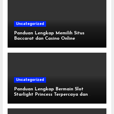
Uncategorized
Panduan Lengkap Memilih Situs
Baccarat dan Casino Online
Terpercaya
Uncategorized
Panduan Lengkap Bermain Slot
Starlight Princess Terpercaya dan
Terbaru