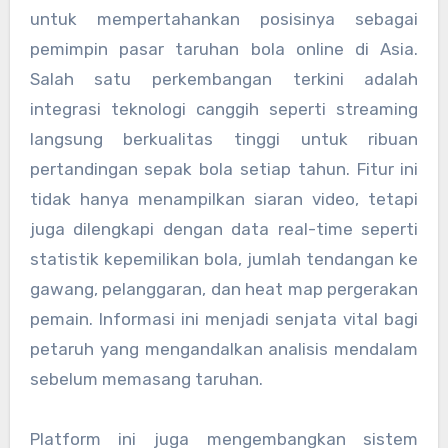
untuk mempertahankan posisinya sebagai
pemimpin pasar taruhan bola online di Asia.
Salah satu perkembangan terkini adalah
integrasi teknologi canggih seperti streaming
langsung berkualitas tinggi untuk ribuan
pertandingan sepak bola setiap tahun. Fitur ini
tidak hanya menampilkan siaran video, tetapi
juga dilengkapi dengan data real-time seperti
statistik kepemilikan bola, jumlah tendangan ke
gawang, pelanggaran, dan heat map pergerakan
pemain. Informasi ini menjadi senjata vital bagi
petaruh yang mengandalkan analisis mendalam
sebelum memasang taruhan.
Platform ini juga mengembangkan sistem