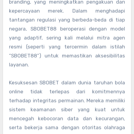
branding, yang meningkatkan pengakuan dan
kepercayaan merek. Dalam menghadapi
tantangan regulasi yang berbeda-beda di tiap
negara, SBOBET88 beroperasi dengan model
yang adaptif, sering kali melalui mitra agen
resmi (seperti yang tercermin dalam istilah
“SBOBET88”) untuk memastikan aksesibilitas
layanan.
Kesuksesan SBOBET dalam dunia taruhan bola
online tidak terlepas dari komitmennya
terhadap integritas permainan. Mereka memiliki
sistem keamanan siber yang kuat untuk
mencegah kebocoran data dan kecurangan,
serta bekerja sama dengan otoritas olahraga