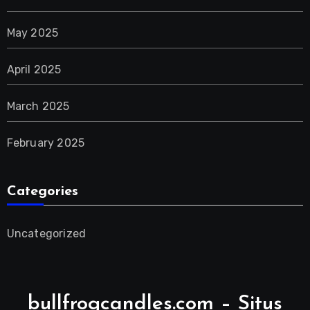
May 2025
April 2025
March 2025
February 2025
Categories
Uncategorized
bullfrogcandles.com – Situs