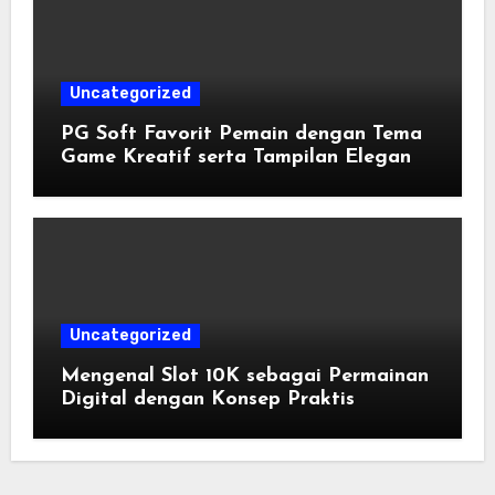
Uncategorized
PG Soft Favorit Pemain dengan Tema
Game Kreatif serta Tampilan Elegan
Uncategorized
Mengenal Slot 10K sebagai Permainan
Digital dengan Konsep Praktis