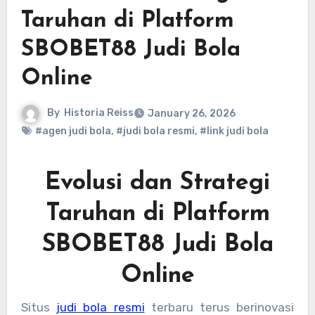
Taruhan di Platform
SBOBET88 Judi Bola
Online
By
Historia Reiss
January 26, 2026
#agen judi bola
,
#judi bola resmi
,
#link judi bola
Evolusi dan Strategi
Taruhan di Platform
SBOBET88 Judi Bola
Online
Situs
judi bola resmi
terbaru terus berinovasi