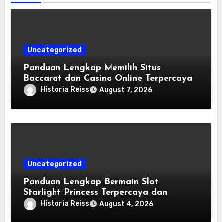
Uncategorized
Panduan Lengkap Memilih Situs
Baccarat dan Casino Online Terpercaya
Historia Reiss
August 7, 2026
Uncategorized
Panduan Lengkap Bermain Slot
Starlight Princess Terpercaya dan
Terbaru
Historia Reiss
August 4, 2026