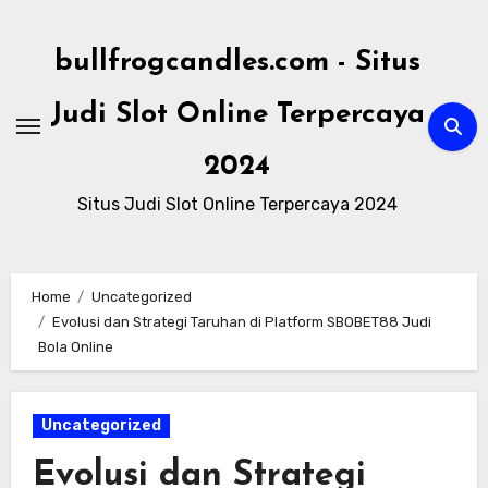
Skip
to
bullfrogcandles.com - Situs
content
Judi Slot Online Terpercaya
2024
Situs Judi Slot Online Terpercaya 2024
Home
Uncategorized
Evolusi dan Strategi Taruhan di Platform SBOBET88 Judi
Bola Online
Uncategorized
Evolusi dan Strategi