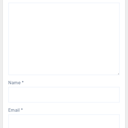
Name
*
Email
*