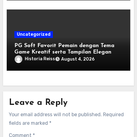
Uncategorized
PG Soft Favorit Pemain dengan Tema
Game Kreatif serta Tampilan Elegan
Historia Reiss
August 4, 2026
Leave a Reply
Your email address will not be published.
Required
fields are marked
*
Comment
*