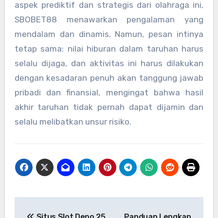
aspek prediktif dan strategis dari olahraga ini,
SBOBET88 menawarkan pengalaman yang
mendalam dan dinamis. Namun, pesan intinya
tetap sama: nilai hiburan dalam taruhan harus
selalu dijaga, dan aktivitas ini harus dilakukan
dengan kesadaran penuh akan tanggung jawab
pribadi dan finansial, mengingat bahwa hasil
akhir taruhan tidak pernah dapat dijamin dan
selalu melibatkan unsur risiko.
Post
Situs Slot Depo 25
Panduan Lengkap