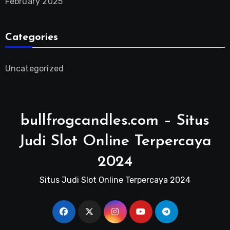
February 2025
Categories
Uncategorized
bullfrogcandles.com – Situs
Judi Slot Online Terpercaya
2024
Situs Judi Slot Online Terpercaya 2024