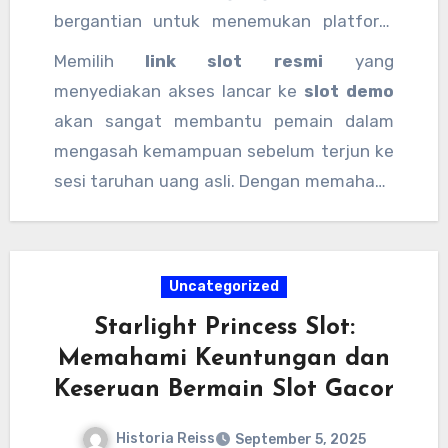
seberapa sering fitur pengganda
gangguan lag. Selain itu, istilah populer
bergantian untuk menemukan platform
(multiplier) muncul di dalam permainan
seperti
slot princess gacor
atau
slot
penyedia taruhan terbaik. Tidak
slot starlight
Memilih
link slot resmi
.
yang
starlight princess gacor
sering kali
ketinggalan, sebutan unik dari komunitas
menyediakan akses lancar ke
slot demo
dicari oleh pemain yang ingin mengetahui
seperti
slot incess
,
incess slot
,
slot
akan sangat membantu pemain dalam
waktu atau jenis permainan yang sedang
inces
, hingga
inces slot
semakin
mengasah kemampuan sebelum terjun ke
memberikan peluang kemenangan lebih
memperkuat betapa populernya karakter
sesi taruhan uang asli. Dengan memahami
besar hari ini.
utama dalam game ini di kalangan pemain
seluruh fitur, memanfaatkan informasi
Indonesia. Kehadiran inovasi seperti
slot
dari
situs slot terpercaya
, dan memilih
princess 1000
juga memberikan sensasi
link slot terbaik
, peluang untuk
Uncategorized
taruhan yang lebih menantang berkat
menikmati keseruan maksimal dari
perkalian kemenangan yang masif hingga
Starlight Princess Slot:
permainan bertema peri bintang ini akan
ribuan kali lipat dari nilai taruhan awal.
Memahami Keuntungan dan
terbuka dengan lebar. Selalu utamakan
Keseruan Bermain Slot Gacor
kebijaksanaan dalam mengelola anggaran
taruhan demi menjaga pengalaman
Historia Reiss
September 5, 2025