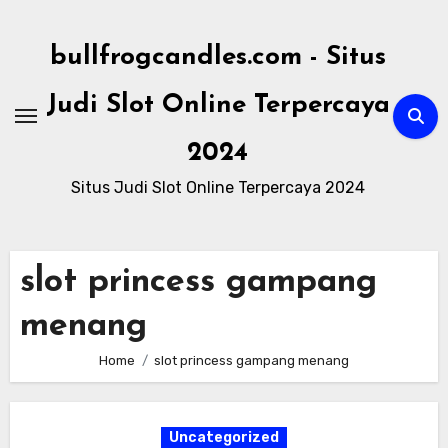
Skip
to
bullfrogcandles.com - Situs
content
Judi Slot Online Terpercaya
2024
Situs Judi Slot Online Terpercaya 2024
slot princess gampang
menang
Home
slot princess gampang menang
Uncategorized