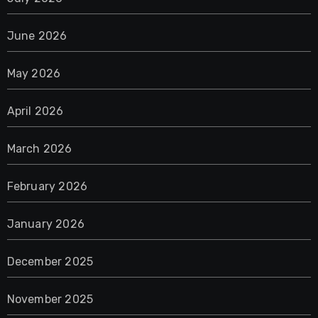
June 2026
May 2026
April 2026
March 2026
February 2026
January 2026
December 2025
November 2025