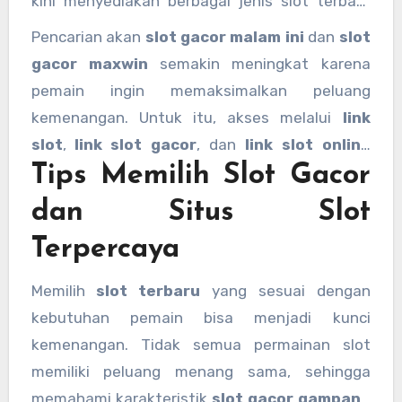
kini menyediakan berbagai jenis slot terbaru
memiliki peluang menang lebih tinggi.
dengan fitur menarik dan potensi
slot maxwin
Pencarian akan
slot gacor malam ini
dan
slot
yang besar. Pemain bisa menemukan
slot
gacor maxwin
semakin meningkat karena
gacor gampang menang
, yang secara
pemain ingin memaksimalkan peluang
konsisten memberikan kemenangan lebih
kemenangan. Untuk itu, akses melalui
link
sering, sehingga pengalaman bermain menjadi
slot
,
link slot gacor
, dan
link slot online
lebih menyenangkan. Tidak hanya itu, banyak
Tips Memilih Slot Gacor
menjadi sangat penting. Link ini biasanya
slot resmi
yang tersedia di
situs slot
memberikan akses cepat ke permainan dengan
dan Situs Slot
terpercaya
, sehingga keamanan dan
RTP tinggi dan fitur bonus yang
kenyamanan bermain bisa terjaga.
Terpercaya
menguntungkan. Berkat keberadaan link
khusus ini, pemain tidak perlu repot mencari
Memilih
slot terbaru
yang sesuai dengan
situs judi
slot gacor gampang menang
hari
kebutuhan pemain bisa menjadi kunci
ini
satu per satu, karena semua informasi bisa
kemenangan. Tidak semua permainan slot
diakses dengan mudah melalui link resmi.
memiliki peluang menang sama, sehingga
memahami karakteristik
slot gacor gampang