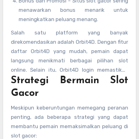
Bonus dan Promosi – Situs slot gacor sering
menawarkan bonus menarik untuk
meningkatkan peluang menang.
Salah satu platform yang banyak
direkomendasikan adalah Orbit4D. Dengan fitur
daftar Orbit4D yang mudah, pemain dapat
langsung menikmati berbagai pilihan slot
online. Selain itu, Orbit4D login memastikan
Strategi Bermain Slot
keamanan akun dan transaksi Anda.
Gacor
Meskipun keberuntungan memegang peranan
penting, ada beberapa strategi yang dapat
membantu pemain memaksimalkan peluang di
slot gacor: