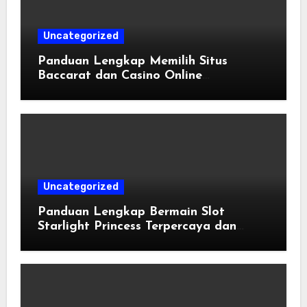
Uncategorized
Panduan Lengkap Memilih Situs
Baccarat dan Casino Online
Terpercaya
Uncategorized
Panduan Lengkap Bermain Slot
Starlight Princess Terpercaya dan
Terbaru