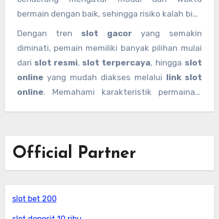
menarik untuk meningkatkan pengalaman
bermain dengan baik, sehingga risiko kalah bisa
bermain.
diminimalkan. Dengan pemilihan
slot terbaru
Dengan tren
slot gacor
yang semakin
yang tepat dan bermain di
situs slot
diminati, pemain memiliki banyak pilihan mulai
terpercaya
, peluang untuk meraih
dari
slot resmi
,
slot terpercaya
, hingga
slot
kemenangan besar pada
slot maxwin
tidak
online
yang mudah diakses melalui
link slot
lagi hanya impian. Penggunaan
link slot
resmi
online
. Memahami karakteristik permainan,
juga membantu mengakses permainan tanpa
memanfaatkan informasi
slot gacor hari ini
,
hambatan teknis, memastikan setiap putaran
serta bermain di
situs slot gacor
terpercaya
berjalan lancar.
akan meningkatkan peluang kemenangan.
Official Partner
Pemain bisa merasakan sensasi
slot gacor
gampang maxwin
dan mengejar bonus besar
melalui
slot maxwin
, menjadikan pengalaman
bermain semakin seru dan menguntungkan.
slot bet 200
slot deposit 10 ribu