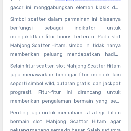
gacor ini menggabungkan elemen klasik dari
permainan Mahjong tradisional dengan fitur-
Simbol scatter dalam permainan ini biasanya
fitur modern seperti simbol scatter, putaran
berfungsi sebagai indikator untuk
bonus, dan jackpot progresif. Salah satu fitur
mengaktifkan fitur bonus tertentu. Pada slot
utama yang membedakan slot Mahjong
Mahjong Scatter Hitam, simbol ini tidak hanya
Scatter Hitam dari permainan slot lainnya
memberikan peluang mendapatkan hadiah
adalah keberadaan simbol scatter berwarna
langsung, tetapi juga membuka akses ke ronde
Selain fitur scatter, slot Mahjong Scatter Hitam
hitam, yang memiliki peran penting dalam
bonus yang lebih besar dan beragam.
juga menawarkan berbagai fitur menarik lain
meningkatkan peluang kemenangan pemain.
Keunggulan dari fitur scatter hitam ini adalah
seperti simbol wild, putaran gratis, dan jackpot
kemampuannya untuk muncul di mana saja di
progresif. Fitur-fitur ini dirancang untuk
gulungan, tanpa harus berpasangan di posisi
memberikan pengalaman bermain yang seru
tertentu, sehingga meningkatkan
dan menguntungkan bagi para pemain. Dengan
Penting juga untuk memahami strategi dalam
kemungkinan untuk memicu fitur bonus kapan
grafis yang menarik dan efek suara yang
bermain slot Mahjong Scatter Hitam agar
saja selama permainan berlangsung.
memikat, permainan ini mampu menghadirkan
peluang menang semakin besar. Salah satunya