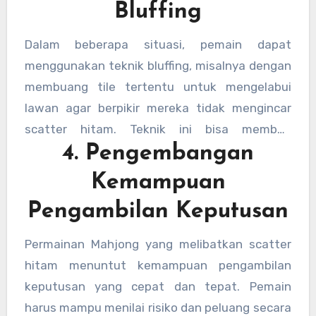
mereka atau menghindari memberi mereka
Bluffing
peluang.
Dalam beberapa situasi, pemain dapat
menggunakan teknik bluffing, misalnya dengan
membuang tile tertentu untuk mengelabui
lawan agar berpikir mereka tidak mengincar
scatter hitam. Teknik ini bisa memberi
4. Pengembangan
keuntungan tak terduga dan membuka
peluang untuk mendapatkan tile tersebut
Kemampuan
secara diam-diam.
Pengambilan Keputusan
Permainan Mahjong yang melibatkan scatter
hitam menuntut kemampuan pengambilan
keputusan yang cepat dan tepat. Pemain
harus mampu menilai risiko dan peluang secara