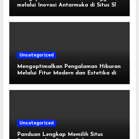
melalui Inovasi Antarmuka di Situs Slot
4D Gacor Resmi
Uncategorized
Mengoptimalkan Pengalaman Hiburan
Melalui Fitur Modern dan Estetika di
Situs Slot PG Soft Resmi
Uncategorized
Panduan Lengkap Memilih Situs