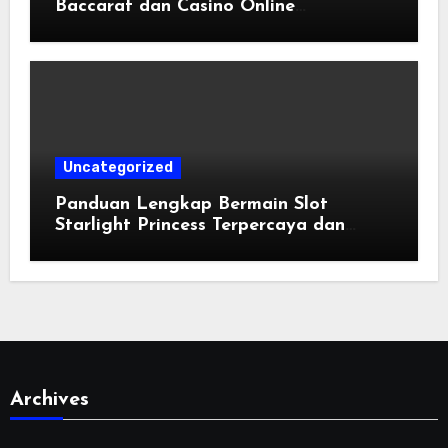
Baccarat dan Casino Online
Terpercaya
Uncategorized
Panduan Lengkap Bermain Slot
Starlight Princess Terpercaya dan
Terbaru
Archives