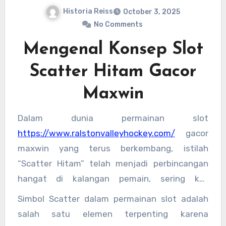
Historia Reiss
October 3, 2025
No Comments
Mengenal Konsep Slot
Scatter Hitam Gacor
Maxwin
Dalam dunia permainan slot
https://www.ralstonvalleyhockey.com/
gacor
maxwin yang terus berkembang, istilah
“Scatter Hitam” telah menjadi perbincangan
hangat di kalangan pemain, sering kali
dikaitkan dengan potensi kemenangan besar
Simbol Scatter dalam permainan slot adalah
atau fitur bonus spesial dalam beberapa
salah satu elemen terpenting karena
permainan, terutama yang populer seperti