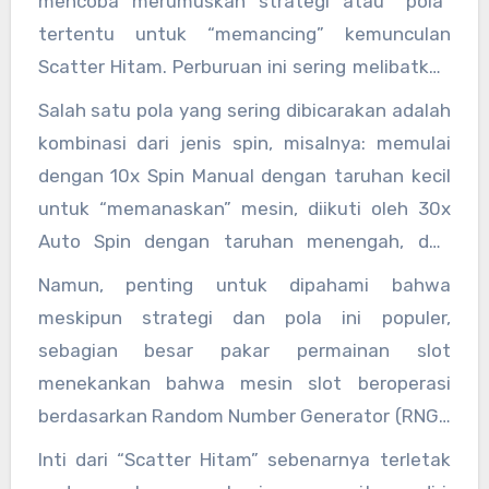
mencoba merumuskan strategi atau “pola”
menghasilkan pengali kemenangan yang jauh
tertentu untuk “memancing” kemunculan
lebih besar. Meskipun istilah “Scatter Hitam”
Scatter Hitam. Perburuan ini sering melibatkan
mungkin tidak tercantum secara resmi dalam
praktik-praktik yang dikenal sebagai Pola
Salah satu pola yang sering dibicarakan adalah
tabel pembayaran game, ia telah menjadi kode
Gacor, yang pada dasarnya adalah urutan
kombinasi dari jenis spin, misalnya: memulai
di antara para pemain untuk mengidentifikasi
kombinasi spin, pengaturan taruhan (bet), dan
dengan 10x Spin Manual dengan taruhan kecil
momen atau kondisi permainan yang sangat
penggunaan fitur turbo/cepat yang dilakukan
untuk “memanaskan” mesin, diikuti oleh 30x
menguntungkan. Pemain percaya bahwa
pemain dengan harapan dapat memengaruhi
Auto Spin dengan taruhan menengah, dan
kemunculan “Scatter Hitam” menandakan
hasil permainan.
diakhiri dengan 50x Turbo Spin dengan taruhan
“Jam Gacor” atau titik di mana algoritma game
Namun, penting untuk dipahami bahwa
yang sedikit dinaikkan. Selain itu, pemilihan
cenderung memberikan Free Spins atau
meskipun strategi dan pola ini populer,
waktu bermain, atau Jam Gacor, juga menjadi
kemenangan Maxwin (kemenangan maksimal)
sebagian besar pakar permainan slot
bagian krusial dari mitos ini. Beberapa pemain
lebih mudah.
menekankan bahwa mesin slot beroperasi
percaya bahwa slot lebih “murah hati” pada
berdasarkan Random Number Generator (RNG).
jam-jam tertentu, seperti dini hari (01.00–
RNG adalah algoritma yang memastikan bahwa
Inti dari “Scatter Hitam” sebenarnya terletak
03.00) atau malam hari (21.00–23.00).
setiap putaran bersifat independen dan acak.