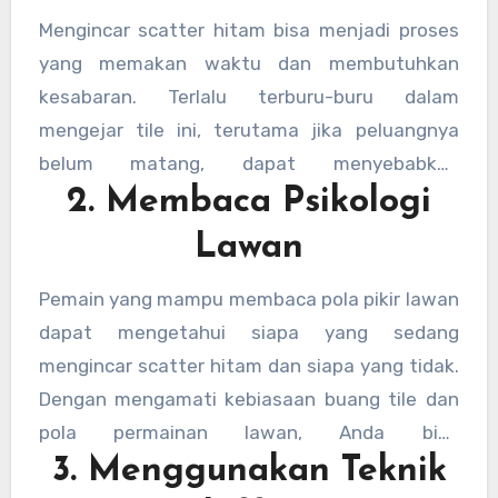
Mengincar scatter hitam bisa menjadi proses
yang memakan waktu dan membutuhkan
kesabaran. Terlalu terburu-buru dalam
mengejar tile ini, terutama jika peluangnya
belum matang, dapat menyebabkan
2. Membaca Psikologi
keputusan buruk yang mengurangi peluang
kemenangan. Pemain harus mampu
Lawan
mengendalikan emosi dan tetap fokus pada
strategi jangka panjang.
Pemain yang mampu membaca pola pikir lawan
dapat mengetahui siapa yang sedang
mengincar scatter hitam dan siapa yang tidak.
Dengan mengamati kebiasaan buang tile dan
pola permainan lawan, Anda bisa
3. Menggunakan Teknik
menyesuaikan langkah untuk mengganggu