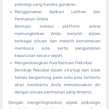
psikologi yang mereka gunakan.
Menggunakan Aplikasi Latihan dan
Permainan Online
Bermain melalui platform online
memungkinkan Anda berlatih dalam
berbagai situasi dan melatih kemampuan
membaca pola serta pengambilan
keputusan secara cepat.
Mengembangkan Pola Bermain Fleksibel
Bersikap fleksibel dalam strategi dan tidak
terlalu bergantung pada satu pola tertentu
akan membantu Anda menyesuaikan diri
dengan situasi permainan yang dinamis.
Dengan mengintegrasikan aspek psikologis