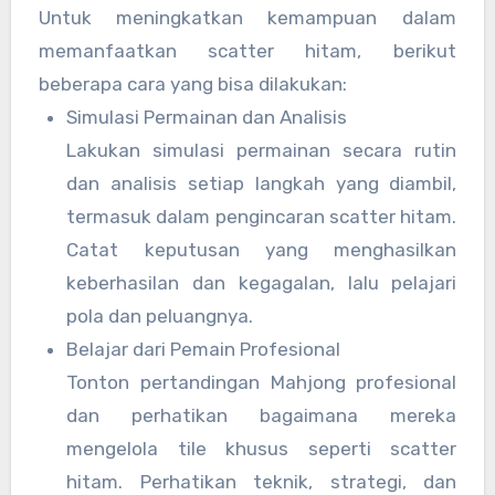
Untuk meningkatkan kemampuan dalam
memanfaatkan scatter hitam, berikut
beberapa cara yang bisa dilakukan:
Simulasi Permainan dan Analisis
Lakukan simulasi permainan secara rutin
dan analisis setiap langkah yang diambil,
termasuk dalam pengincaran scatter hitam.
Catat keputusan yang menghasilkan
keberhasilan dan kegagalan, lalu pelajari
pola dan peluangnya.
Belajar dari Pemain Profesional
Tonton pertandingan Mahjong profesional
dan perhatikan bagaimana mereka
mengelola tile khusus seperti scatter
hitam. Perhatikan teknik, strategi, dan