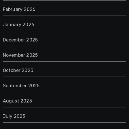
February 2026
January 2026
December 2025
November 2025
October 2025
September 2025
August 2025
July 2025