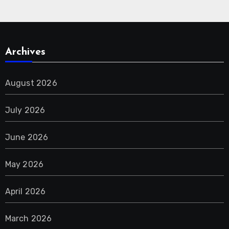
Archives
August 2026
July 2026
June 2026
May 2026
April 2026
March 2026