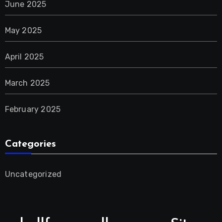
June 2025
May 2025
April 2025
March 2025
February 2025
Categories
Uncategorized