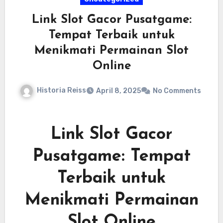
Pemain bisa merasakan sensasi
slot gacor
Link Slot Gacor Pusatgame:
gampang maxwin
dan mengejar bonus besar
Tempat Terbaik untuk
melalui
slot maxwin
, menjadikan pengalaman
Menikmati Permainan Slot
bermain semakin seru dan menguntungkan.
Online
Historia Reiss
April 8, 2025
No Comments
Link Slot Gacor
Pusatgame: Tempat
Terbaik untuk
Menikmati Permainan
Slot Online