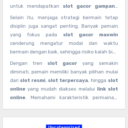
slot online
akan mempermudah pemain
untuk mendapatkan
slot gacor gampang
menemukan permainan tersebut dengan
menang
atau
slot gacor gampang maxwin
Selain itu, menjaga strategi bermain tetap
cepat.
akan semakin tinggi. Beberapa
situs judi slot
disiplin juga sangat penting. Banyak pemain
online gampang menang
bahkan
yang fokus pada
slot gacor maxwin
menawarkan program loyalitas dan promo
cenderung mengatur modal dan waktu
menarik untuk meningkatkan pengalaman
bermain dengan baik, sehingga risiko kalah bisa
bermain.
diminimalkan. Dengan pemilihan
slot terbaru
Dengan tren
slot gacor
yang semakin
yang tepat dan bermain di
situs slot
diminati, pemain memiliki banyak pilihan mulai
terpercaya
, peluang untuk meraih
dari
slot resmi
,
slot terpercaya
, hingga
slot
kemenangan besar pada
slot maxwin
tidak
online
yang mudah diakses melalui
link slot
lagi hanya impian. Penggunaan
link slot
resmi
online
. Memahami karakteristik permainan,
juga membantu mengakses permainan tanpa
memanfaatkan informasi
slot gacor hari ini
,
hambatan teknis, memastikan setiap putaran
serta bermain di
situs slot gacor
terpercaya
berjalan lancar.
akan meningkatkan peluang kemenangan.
Uncategorized