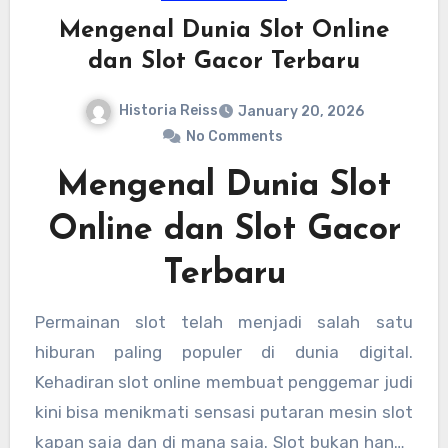
Mengenal Dunia Slot Online
dan Slot Gacor Terbaru
Historia Reiss
January 20, 2026
No Comments
Mengenal Dunia Slot
Online dan Slot Gacor
Terbaru
Permainan slot telah menjadi salah satu
hiburan paling populer di dunia digital.
Kehadiran slot online membuat penggemar judi
kini bisa menikmati sensasi putaran mesin slot
kapan saja dan di mana saja. Slot bukan hanya