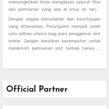
memungkinkan Anda mengakses seluruh fitur
dan permainan yang ada di situs ini tanpa
hambatan. Proses login yang cepat dan mudah
Dengan segala kemudahan dan keuntungan
memastikan Anda tidak akan melewatkan
yang ditawarkan, Pusatgame menjadi salah
momen seru dalam permainan slot.
satu pilihan utama bagi para penggemar slot
online. Jangan lewatkan kesempatan untuk
menikmati permainan slot terbaik hanya di
Pusatgame, tempat yang menawarkan
peluang menang besar dan pengalaman
bermain yang tak terlupakan.
Official Partner