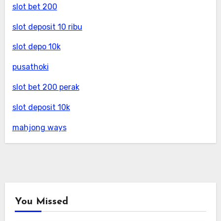
slot bet 200
slot deposit 10 ribu
slot depo 10k
pusathoki
slot bet 200 perak
slot deposit 10k
mahjong ways
You Missed