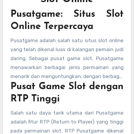
Pusatgame: Situs Slot
Online Terpercaya
Pusatgame adalah salah satu situs slot online
yang telah dikenal luas di kalangan pemain judi
daring. Sebagai pusat game slot, Pusatgame
menawarkan berbagai jenis permainan yang
menarik dan menguntungkan, dengan berbagai
Pusat Game Slot dengan
fitur yang memanjakan para penggunanya.
Dengan hadirnya link
slot pusatgame
gacor,
RTP Tinggi
pemain kini semakin mudah menikmati
pengalaman bermain yang lebih
Salah satu daya tarik utama dari Pusatgame
menyenangkan dan penuh keuntungan.
adalah fitur RTP (Return to Player) yang tinggi
pada permainan slot. RTP Pusatgame dikenal