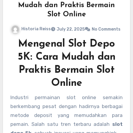
Mudah dan Praktis Bermain
Slot Online
Historia Reiss
July 22, 2025
No Comments
Mengenal Slot Depo
5K: Cara Mudah dan
Praktis Bermain Slot
Online
Industri permainan slot online semakin
berkembang pesat dengan hadirnya berbagai
metode deposit yang memudahkan para
pemain. Salah satu tren terbaru adalah
slot