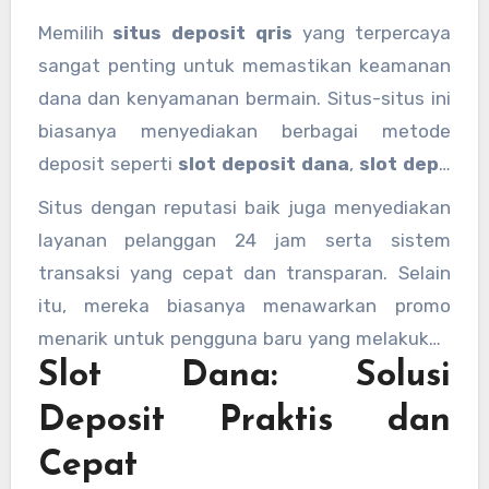
Memilih
situs deposit qris
yang terpercaya
sangat penting untuk memastikan keamanan
dana dan kenyamanan bermain. Situs-situs ini
biasanya menyediakan berbagai metode
deposit seperti
slot deposit dana
,
slot depo
qris
, hingga
slot qris 5 ribu
untuk
Situs dengan reputasi baik juga menyediakan
memudahkan pemain.
layanan pelanggan 24 jam serta sistem
transaksi yang cepat dan transparan. Selain
itu, mereka biasanya menawarkan promo
menarik untuk pengguna baru yang melakukan
Slot Dana: Solusi
slot deposit 5 ribu
atau
slot depo 5k qris
.
Deposit Praktis dan
Cepat