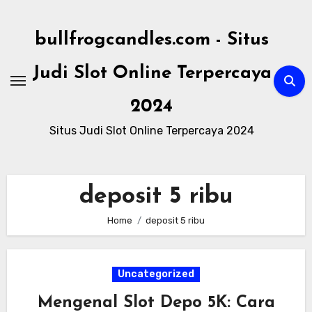
Skip
to
bullfrogcandles.com - Situs
content
Judi Slot Online Terpercaya
2024
Situs Judi Slot Online Terpercaya 2024
deposit 5 ribu
Home
deposit 5 ribu
Uncategorized
Mengenal Slot Depo 5K: Cara