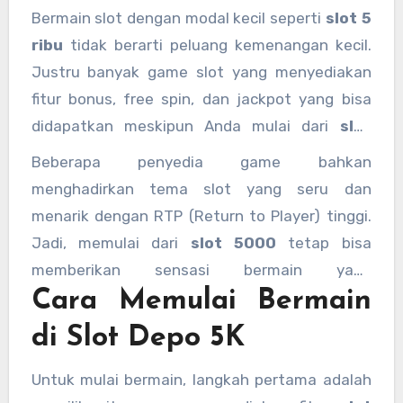
Bermain slot dengan modal kecil seperti
slot 5
ribu
tidak berarti peluang kemenangan kecil.
Justru banyak game slot yang menyediakan
fitur bonus, free spin, dan jackpot yang bisa
didapatkan meskipun Anda mulai dari
slot
deposit 5 ribu
.
Beberapa penyedia game bahkan
menghadirkan tema slot yang seru dan
menarik dengan RTP (Return to Player) tinggi.
Jadi, memulai dari
slot 5000
tetap bisa
memberikan sensasi bermain yang
Cara Memulai Bermain
menyenangkan sekaligus potensi keuntungan
besar.
di Slot Depo 5K
Untuk mulai bermain, langkah pertama adalah