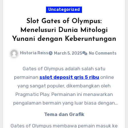
Uncategorized
Slot Gates of Olympus:
Menelusuri Dunia Mitologi
Yunani dengan Keberuntungan
Historia Reiss
March 5, 2025
No Comments
Gates of Olympus adalah salah satu
permainan
s
slot deposit qris 5 ribu
online
yang sangat populer, dikembangkan oleh
Pragmatic Play. Permainan ini menawarkan
pengalaman bermain yang luar biasa dengan
tema mitologi Yunani, di mana pemain akan
Tema dan Grafik
bertemu dengan dewa-dewa legendaris
Gates of Olympus membawa pemain masuk ke