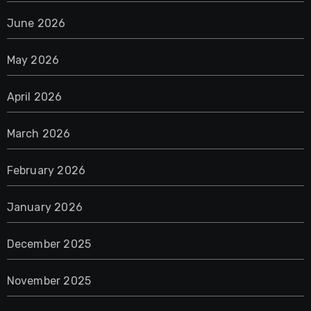
June 2026
May 2026
April 2026
March 2026
February 2026
January 2026
December 2025
November 2025