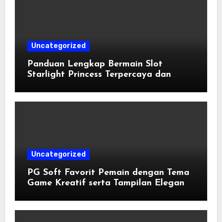
Uncategorized
Panduan Lengkap Bermain Slot
Starlight Princess Terpercaya dan
Terbaru
Uncategorized
PG Soft Favorit Pemain dengan Tema
Game Kreatif serta Tampilan Elegan